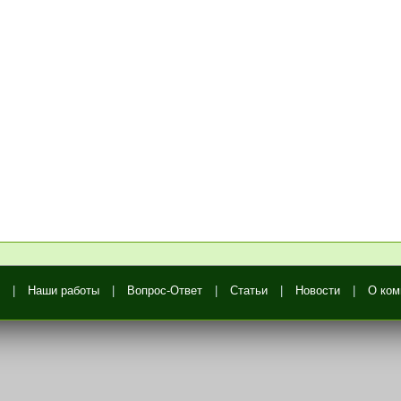
|
Наши работы
|
Вопрос-Ответ
|
Статьи
|
Новости
|
О ком