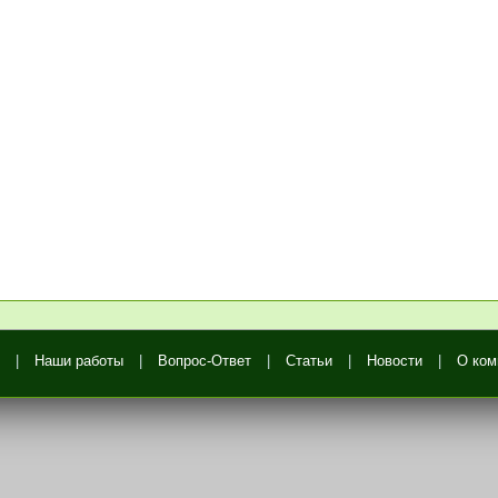
|
Наши работы
|
Вопрос-Ответ
|
Статьи
|
Новости
|
О ком