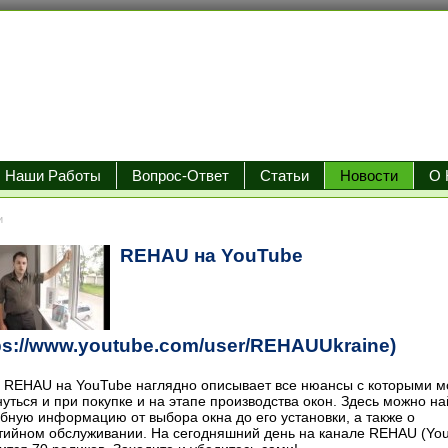
Наши Работы
Вопрос-Ответ
Статьи
Новости
О 
и
REHAU на YouTube
tps://www.youtube.com/user/REHAUUkraine)
 REHAU на YouTube наглядно описывает все нюансы с которыми 
нуться и при покупке и на этапе производства окон. Здесь можно на
бную информацию от выбора окна до его установки, а также о
тийном обслуживании. На сегодняшний день на канале REHAU (Yo