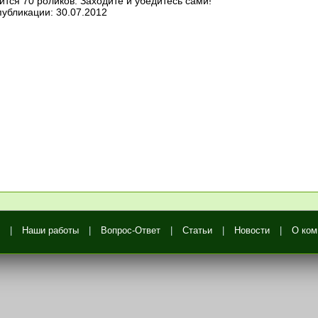
ится 70 роликов. Заходите и убедитесь сами!
публикации: 30.07.2012
|
Наши работы
|
Вопрос-Ответ
|
Статьи
|
Новости
|
О ком