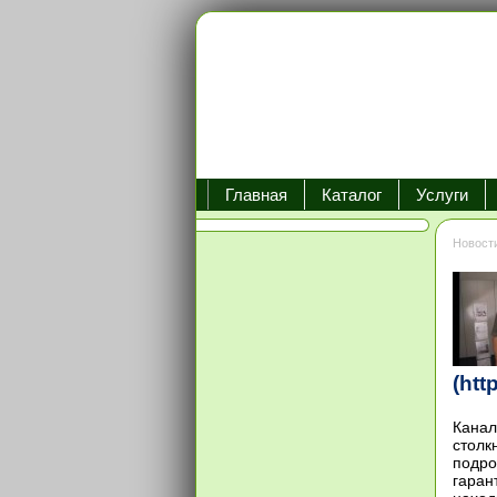
Главная
Каталог
Услуги
Новост
(ht
Канал
столк
подро
гаран