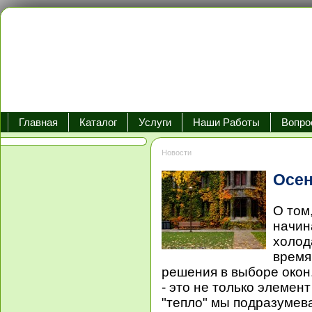
Главная
Каталог
Услуги
Наши Работы
Вопро
Новости
Осен
О том
начин
холод
время
решения в выборе окон.
- это не только элемент
"тепло" мы подразумева